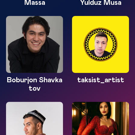
Massa
Yulduz Musa
Boburjon Shavka
taksist_artist
tov