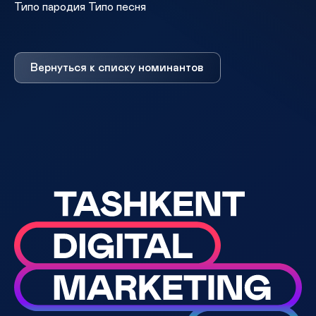
Типо пародия Типо песня
Вернуться к списку номинантов