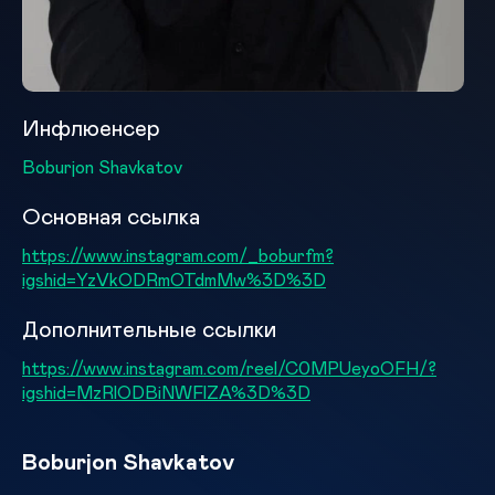
Инфлюенсер
Boburjon Shavkatov
Основная ссылка
https://www.instagram.com/_boburfm?
igshid=YzVkODRmOTdmMw%3D%3D
Дополнительные ссылки
https://www.instagram.com/reel/C0MPUeyoOFH/?
igshid=MzRlODBiNWFlZA%3D%3D
Boburjon Shavkatov