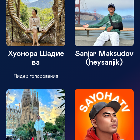
Хуснора Шадие
Sanjar Maksudov
ва
(heysanjik)
Лидер голосования