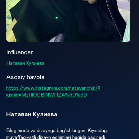
Influencer
Натаван Кулиева
Asosiy havola
https://www.instagram.com/natavanchik/?
igshid=MzRlODBiNWFlZA%3D%3D
Натаван Кулиева
Blog moda va dizaynga bag'ishlangan. Kiyimdagi
muvaffaqiyatli dizayn echimlari haqida gapiradi