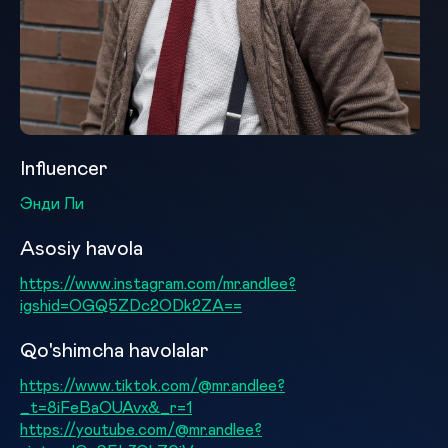
Influencer
Энди Ли
Asosiy havola
https://www.instagram.com/mr.andlee?
igshid=OGQ5ZDc2ODk2ZA==
Qo'shimcha havolalar
https://www.tiktok.com/@mr.andlee?
_t=8iFeBaOUAvx&_r=1
https://youtube.com/@mr.andlee?