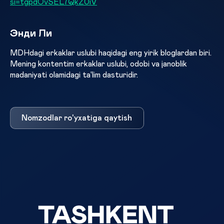
si=tgpdOvSEL7QkZ0iV
Энди Ли
MDHdagi erkaklar uslubi haqidagi eng yirik bloglardan biri.
Mening kontentim erkaklar uslubi, odobi va janoblik
madaniyati olamidagi ta'lim dasturidir.
Nomzodlar ro'yxatiga qaytish