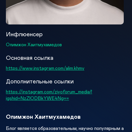
Инфлюенсер
Олимжон Хаитмухамедов
Основная ссылка
https://www.instagram.com/alim.khmv
Дополнительные ссылки
https://instagram.com/ziyoforum_media?
igshid=NzZlODBkYWE4Ng==
Олимжон Хаитмухамедов
Блог является образовательным, научно популярным а