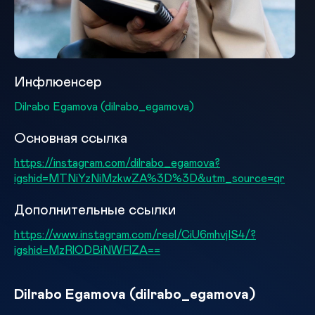
Инфлюенсер
Dilrabo Egamova (dilrabo_egamova)
Основная ссылка
https://instagram.com/dilrabo_egamova?
igshid=MTNiYzNiMzkwZA%3D%3D&utm_source=qr
Дополнительные ссылки
https://www.instagram.com/reel/CiU6mhvjIS4/?
igshid=MzRlODBiNWFlZA==
Dilrabo Egamova (dilrabo_egamova)