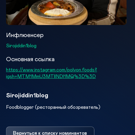
Инфлюенсер
Sirojiddin1blog
Основная ссылка
https://www.instagram.com/polvon.foods?
igsh=MTM1MmU3MTllNDl1MQ%3D%3D
Sirojiddin1blog
Foodblogger (ресторанный обозреватель)
Вернуться к списку номинантов